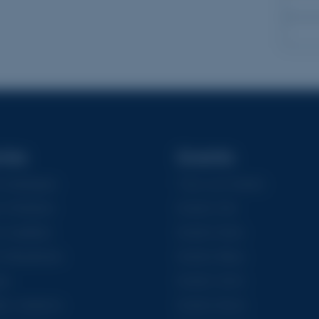
ries
Granits
Asiatiques
Tous Les Granits
 Chrétiens
Granits Gris
Israélites
Granits Noirs
 Musulmans
Granits Bleus
es
Granits Verts
es créations
Granits Bruns