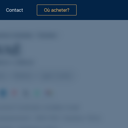
Contact
Où acheter?
Ovaé
avec le granit
Blanc Ivoire
ents Funéraires
/
Prestiges
/
VAÉ
0cm x 200cm
ore
Moderne
Lignes Courbes
ment funéraire modèle Ovaé
ubassement : 200x100 / hauteur 10cm