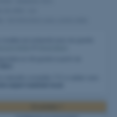
mbale : épaisseur 8cm
e de stèle : oui
le : 83x91hx10cm avec contre-stèle
 modèle est présenté avec les granits
scount White
et
Regal Black
.
7
8
sponible en
46
granits à partir de
736 €
.
ix indicatifs conseillés TTC à valider avec
tre expert marbrier local
.
Où acheter ?