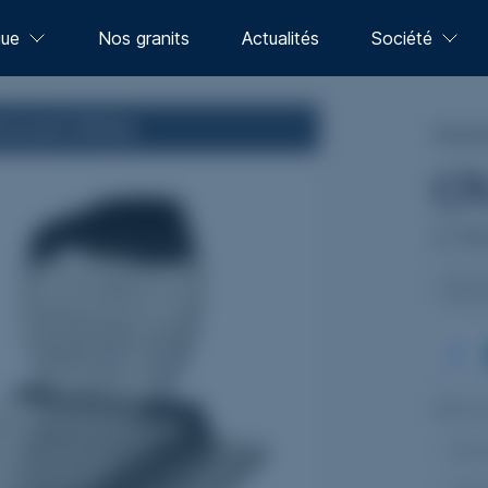
gue
Nos granits
Actualités
Société
scount White
Monum
1
O
10
Bicol
Monu
- So