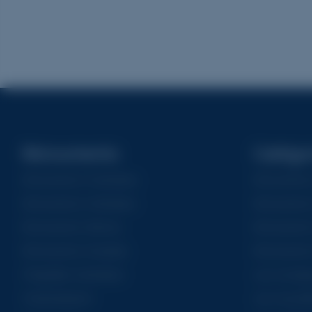
Monuments
Catégo
Monuments Funéraires
Monuments 
Monuments Cinéraires
Monuments
Monuments Mixtes
Monuments 
Monuments Doubles
Monuments
Chapelles funéraires
Les iconiqu
Columbariums
Les nouvell