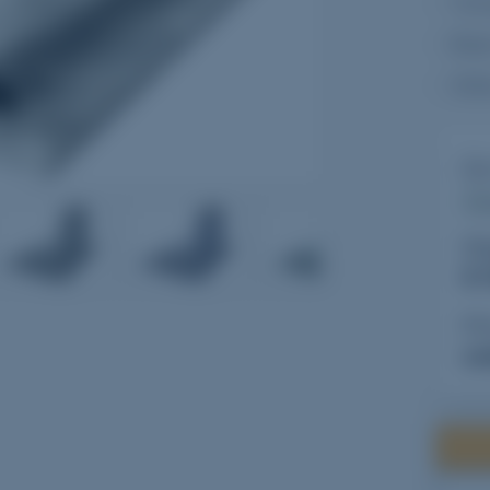
- To
- Bas
- Stè
Ce
Vi
4
5
6
Di
5 
Pr
vo