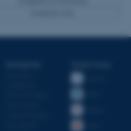
Configurez ce monument
Contactez-nous
Entreprise
Suivez-nous
Présentation
Facebook
Configurateur
Linkedin
Notre offre familles
Notre offre pro
Instagram
Logiciel Monumento
Nous rejoindre
YouTube