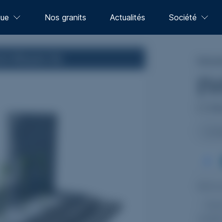
gue
Nos granits
Actualités
Société
rn Moyen Ge
Monum
1
I
10
Icon
Monu
- Ga
matér