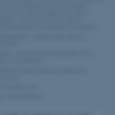
anit Tarn Silverstar porte la marque «
it du Parc naturel régional du Haut-
edoc » qui reconnaît nos valeurs
onnementales, territoriales et humaines.
ubassement : Tombale 200x100cm /
eur 8cm
mbale : couvre tombale épaisseur 3cm
7
é à une jardinière
dinière massive, garnie de galets de
re blanc
e de stèle : non
èle : 50x80hx10cm