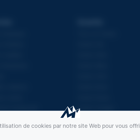
ries
Granits
Asiatiques
Tous Les Granits
 Chrétiens
Granits Gris
Israélites
Granits Noirs
 Musulmans
Granits Bleus
es
Granits Verts
es créations
Granits Bruns
res ventes
Granits Roses
nts intemporels
Granits Oranges
ents modernes
Granits Rouges
ilisation de cookies par notre site Web pour vous offri
nts natures