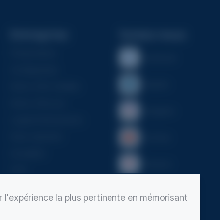
Entreprise
Suivez-nous
Présentation
Facebook
Configurateur
Linkedin
Notre offre familles
Notre offre pro
Instagram
Logiciel Monumento
Nous rejoindre
YouTube
Actualités
Pinterest
CGV
r l'expérience la plus pertinente en mémorisant