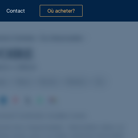
Contact
Où acheter?
Ivoire
avec le granit
Noir Afrique
ents Funéraires
/
Éco-Responsables
/
VOIRE
0cm x 200cm
ique
Nature
Bicolore
Moderne
Zen
ment funéraire modèle Ivoire
mme éco-responsable : fabrication dans un
iau local, pour un bilan carbone favorable.