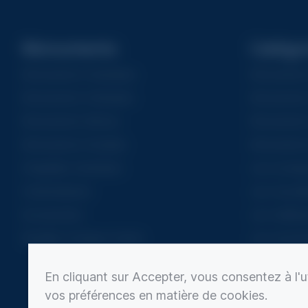
Monuments
Catégo
Monuments Funéraires
Monuments 
Monuments Cinéraires
Monuments
Monuments Mixtes
Monuments 
Monuments Doubles
Monuments
Chapelles funéraires
Les iconiqu
Columbariums
Les nouvell
Accessoires
Les meilleu
Mobilier Extérieur Granit
Les monume
Les monum
En cliquant sur Accepter, vous consentez à l'ut
Les monume
vos préférences en matière de cookies.