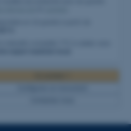
 modèle est présenté avec les granits
rn Moyen Ge
et
Lanhelin
.
sponible en
32
granits à partir de
407 €
.
ix indicatifs conseillés TTC à valider avec
tre expert marbrier local
.
Où acheter ?
Configurez ce monument
Contactez-nous