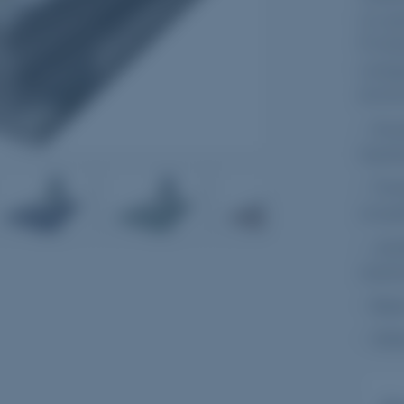
Le gr
Produ
Langu
envir
- So
haut
- To
4
5
6
coupl
- Jar
marb
- Bas
- St