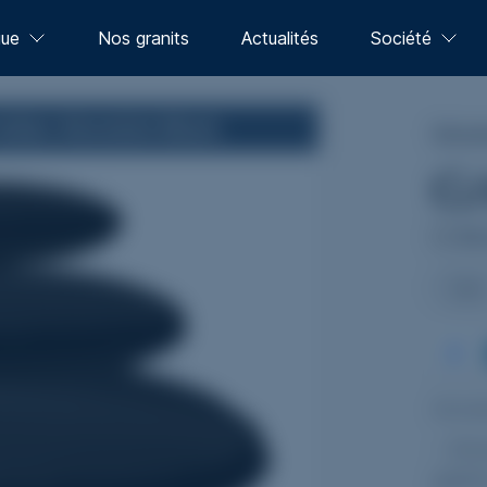
gue
Nos granits
Actualités
Société
ndian Absolute Black
Monum
1
G
40
Gale
Acce
- Di
gale