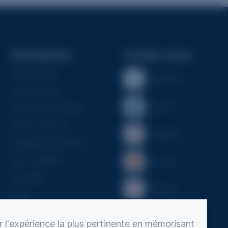
Entreprise
Suivez-nous
Présentation
Facebook
Configurateur
Linkedin
Notre offre familles
Notre offre pro
Instagram
Logiciel Monumento
Nous rejoindre
YouTube
Actualités
Pinterest
CGV
r l'expérience la plus pertinente en mémorisant