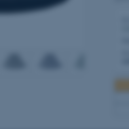
Ce
In
Di
Pr
4
5
6
vo