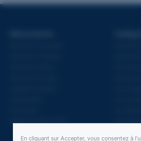
Monuments
Catégo
Monuments Funéraires
Monuments 
Monuments Cinéraires
Monuments
Monuments Mixtes
Monuments 
Monuments Doubles
Monuments
Chapelles funéraires
Les iconiqu
Columbariums
Les nouvell
Accessoires
Les meilleu
Mobilier Extérieur Granit
Les monume
Les monum
En cliquant sur Accepter, vous consentez à l'ut