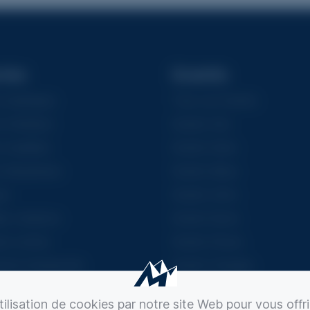
ries
Granits
Asiatiques
Tous Les Granits
 Chrétiens
Granits Gris
Israélites
Granits Noirs
 Musulmans
Granits Bleus
es
Granits Verts
es créations
Granits Bruns
res ventes
Granits Roses
nts intemporels
Granits Oranges
ents modernes
Granits Rouges
ilisation de cookies par notre site Web pour vous offri