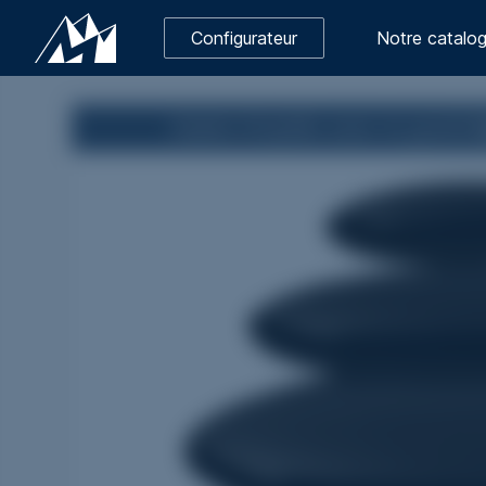
Configurateur
Notre catalo
Galets Empilés
avec le granit
I