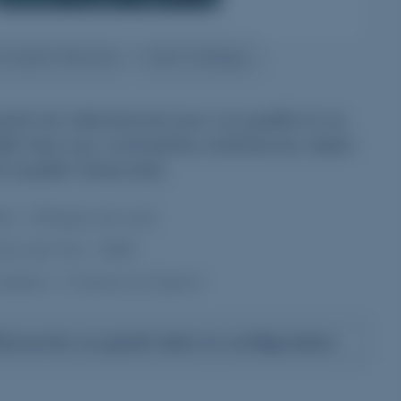
it Qualité Observée
Granit Catalogue
anit est sélectionné pour sa qualité et sa
lité face aux contraintes extérieures (label
t Qualité Observée)
ne :
Afrique du sud
e de Prix :
€€€
cation :
France & Import
couvrez ce granit dans le configurateur