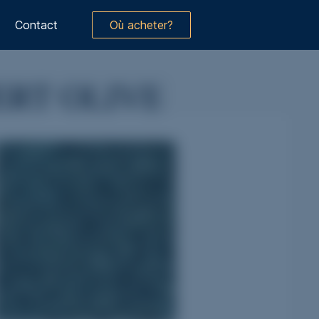
Contact
Où acheter?
ERT OLIVE
Monument CIN-CYRANO en Vert Olive