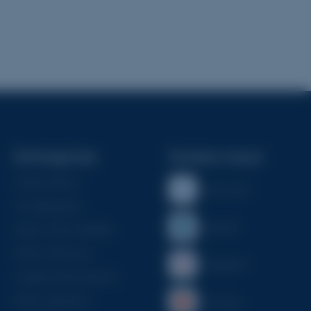
Entreprise
Suivez-nous
Présentation
Facebook
Configurateur
Linkedin
Notre offre familles
Notre offre pro
Instagram
Logiciel Monumento
Nous rejoindre
YouTube