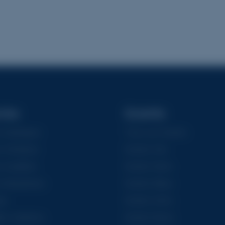
ries
Granits
Asiatiques
Tous Les Granits
 Chrétiens
Granits Gris
Israélites
Granits Noirs
 Musulmans
Granits Bleus
es
Granits Verts
es créations
Granits Bruns