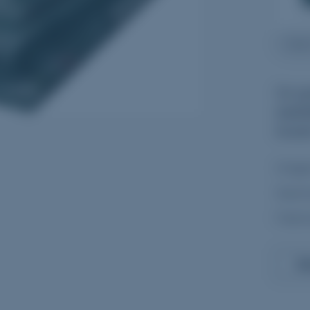
Gran
Ce gr
stabi
Grani
Origi
Gamm
Fabri
Dé