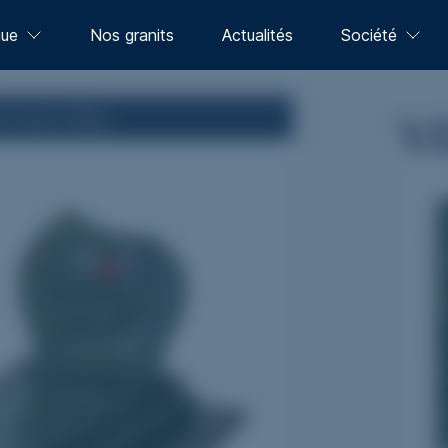
gue
Nos granits
Actualités
Société
V
 Vert Olive
1