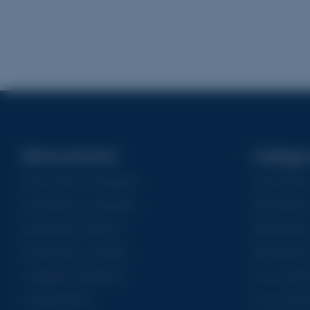
Monuments
Catégo
Monuments Funéraires
Monuments 
Monuments Cinéraires
Monuments
Monuments Mixtes
Monuments 
Monuments Doubles
Monuments
Chapelles funéraires
Les iconiqu
Columbariums
Les nouvell